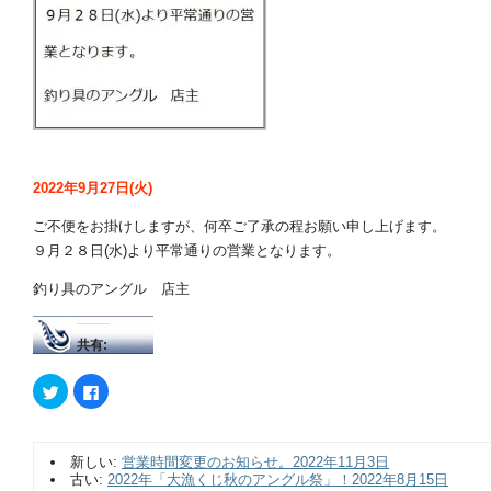
2022年9月27日(火)
ご不便をお掛けしますが、何卒ご了承の程お願い申し上げます。
９月２８日(水)より平常通りの営業となります。
釣り具のアングル 店主
共有:
ク
Facebook
リ
で
ッ
共
ク
有
し
す
て
る
新しい:
営業時間変更のお知らせ。2022年11月3日
Twitter
に
で
は
古い:
2022年「大漁くじ秋のアングル祭」！2022年8月15日