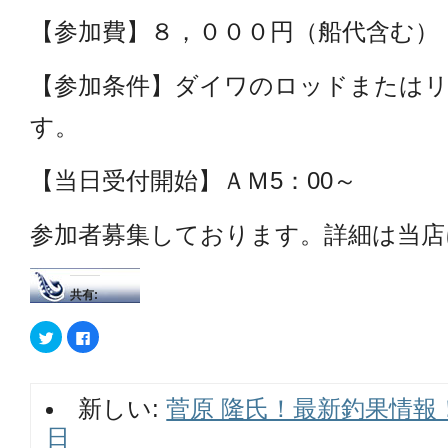
【参加費】８，０００円（船代含む）
【参加条件】ダイワのロッドまたは
す。
【当日受付開始】ＡＭ5：00～
参加者募集しております。詳細は当店
共有:
ク
Facebook
リ
で
ッ
共
ク
有
し
す
て
る
新しい:
菅原 隆氏！最新釣果情報
Twitter
に
で
は
共
ク
日
有
リ