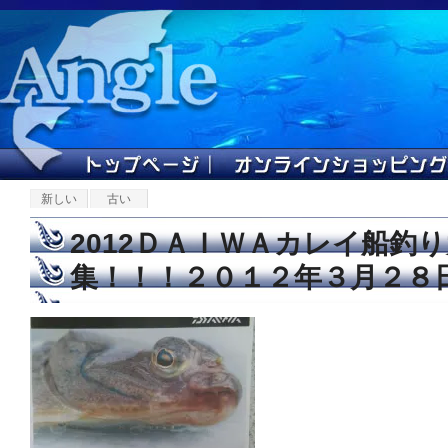
新しい
古い
2012ＤＡＩＷＡカレイ船釣
集！！！２０１２年３月２８