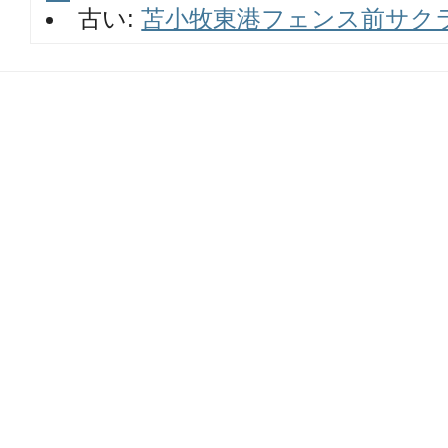
(新
ッ
古い:
苫小牧東港フェンス前サクラマ
し
ク
い
し
ウ
て
ィ
く
ン
だ
ド
さ
ウ
い
で
(新
開
し
き
い
ま
ウ
す)
ィ
ン
ド
ウ
で
開
き
ま
す)