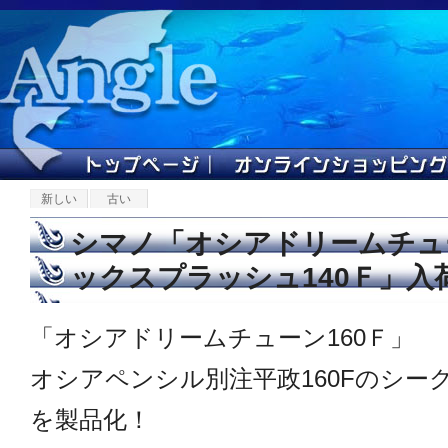
新しい
古い
シマノ「オシアドリームチュー
ックスプラッシュ140Ｆ」入
「オシアドリームチューン160Ｆ」
オシアペンシル別注平政160Fのシー
を製品化！