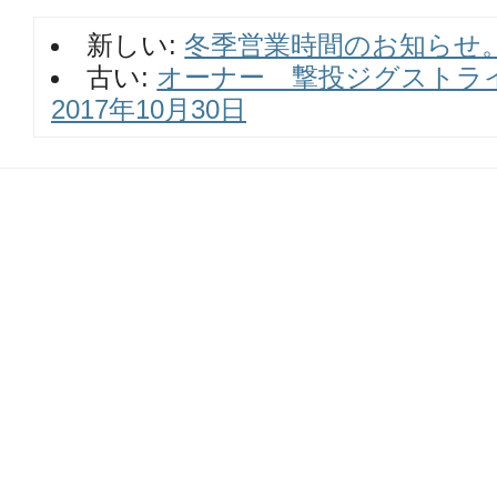
ク
有
し
す
て
る
新しい:
冬季営業時間のお知らせ。2
Twitter
に
で
は
共
ク
古い:
オーナー 撃投ジグストラ
有
リ
(新
ッ
2017年10月30日
し
ク
い
し
ウ
て
ィ
く
ン
だ
ド
さ
ウ
い
で
(新
開
し
き
い
ま
ウ
す)
ィ
ン
ド
ウ
で
開
き
ま
す)