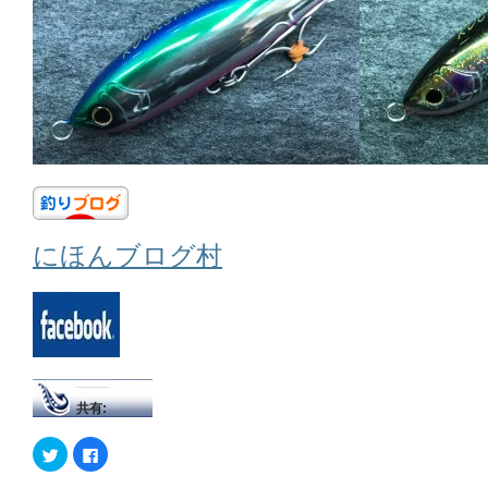
にほんブログ村
共有:
ク
Facebook
リ
で
ッ
共