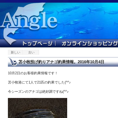
新しい
古い
苫小牧投げ釣りアナゴ釣果情報。2016年10月4日
10月2日のお客様釣果情報です！
苫小牧港にて1人で21匹の釣果でした(^^♪
今シーズンのアナゴは絶好調ですね(^^♪