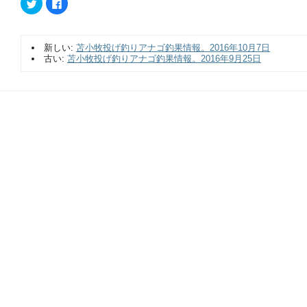
ク
Facebook
リ
で
ッ
共
ク
有
し
す
て
る
新しい:
苫小牧投げ釣りアナゴ釣果情報。2016年10月7日
Twitter
に
で
は
古い:
苫小牧投げ釣りアナゴ釣果情報。2016年9月25日
共
ク
有
リ
(新
ッ
し
ク
い
し
ウ
て
ィ
く
ン
だ
ド
さ
ウ
い
で
(新
開
し
き
い
ま
ウ
す)
ィ
ン
ド
ウ
で
開
き
ま
す)