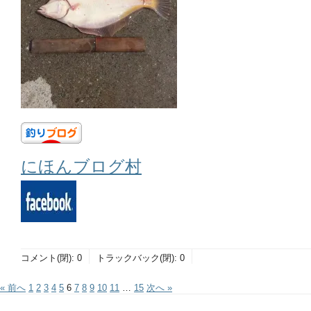
にほんブログ村
コメント(閉):
0
トラックバック(閉):
0
« 前へ
1
2
3
4
5
6
7
8
9
10
11
…
15
次へ »