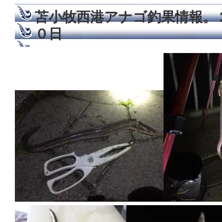
苫小牧西港アナゴ釣果情報。
０日