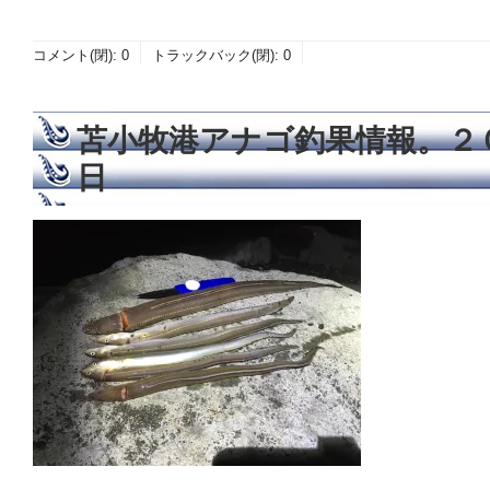
コメント(閉):
0
トラックバック(閉):
0
苫小牧港アナゴ釣果情報。２
日