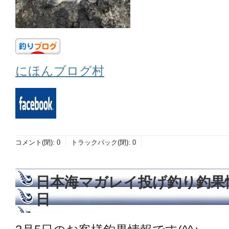
にほんブログ村
コメント(閉):
0
トラックバック(閉):
0
日本海マガレイ投げ釣り釣果情
日