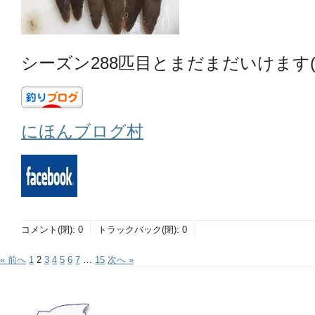
シーズン288匹目とまだまだいけます(^^
にほんブログ村
コメント(閉):
0
トラックバック(閉):
0
« 前へ
1
2
3
4
5
6
7
…
15
次へ »